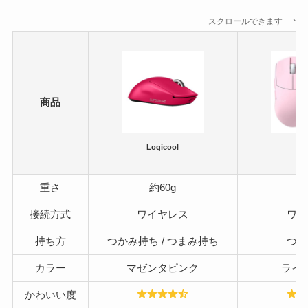
スクロールできます
商品
Logicool
L
重さ
約60g
約
接続方式
ワイヤレス
ワイ
持ち方
つかみ持ち / つまみ持ち
つか
カラー
マゼンタピンク
ライ
かわいい度