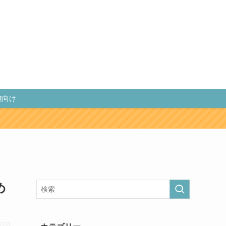
信向け
め