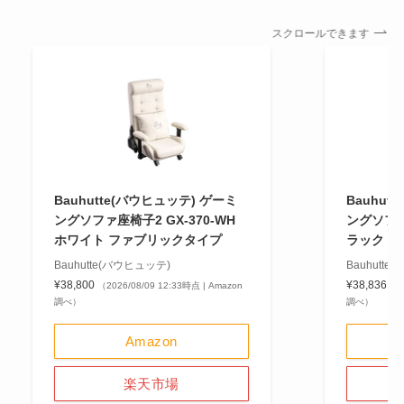
スクロールできます
Bauhutte(バウヒュッテ) ゲーミ
Bauhut
ングソファ座椅子2 GX-370-WH
ングソファ座
ホワイト ファブリックタイプ
ラック 
Bauhutte(バウヒュッテ)
Bauhutt
¥38,800
¥38,836
（2026/08/09 12:33時点 | Amazon
（2
調べ）
調べ）
Amazon
楽天市場