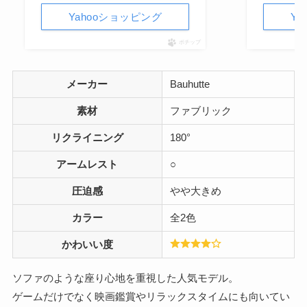
Yahooショッピング
Y
ポチップ
メーカー
Bauhutte
素材
ファブリック
リクライニング
180°
アームレスト
○
圧迫感
やや大きめ
カラー
全2色
かわいい度
ソファのような座り心地を重視した人気モデル。
ゲームだけでなく映画鑑賞やリラックスタイムにも向いてい