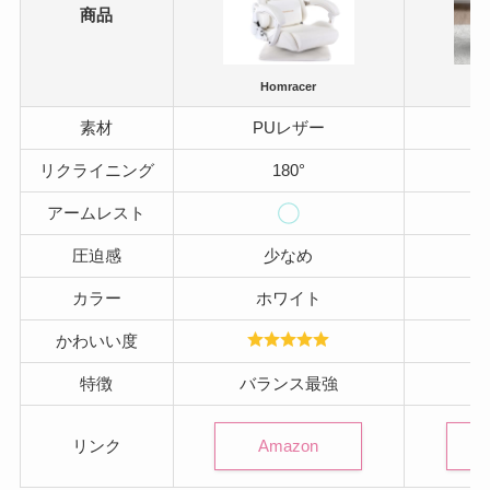
商品
Homracer
素材
PUレザー
リクライニング
180°
アームレスト
圧迫感
少なめ
カラー
ホワイト
かわいい度
特徴
バランス最強
お
Amazon
リンク