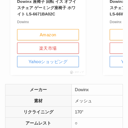
Dowinx 座椅子 回転 イス オフイ
Dowinx
スチェア ゲーミング座椅子 ホワ
スチェア 
イト LS-6671BA02C
LS-66W7
Dowinx
Dowinx
Amazon
楽天市場
Yahooショッピング
Y
ポチップ
メーカー
Dowinx
素材
メッシュ
リクライニング
170°
アームレスト
○