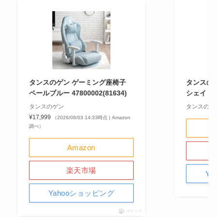
タンスのゲン ゲーミング座椅子
タンスの
ペールブルー 47800002(81634)
シェイドグレ
タンスのゲン
タンスのゲ
¥17,999
（2026/08/03 14:33時点 | Amazon
調べ）
Amazon
楽天市場
Y
Yahooショッピング
ポチップ