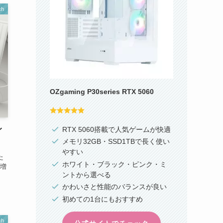
ch
OZgaming P30series RTX 5060
RTX 5060搭載で人気ゲームが快適
イ
メモリ32GB・SSD1TBで長く使い
やすい
た
ホワイト・ブラック・ピンク・ミ
増
ントから選べる
かわいさと性能のバランスが良い
初めての1台にもおすすめ
ch