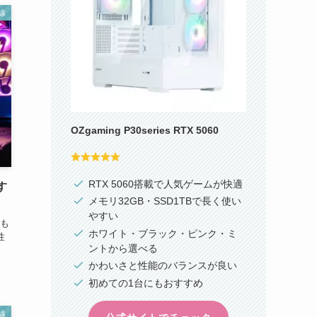
線
OZgaming P30series RTX 5060
RTX 5060搭載で人気ゲームが快適
す
メモリ32GB・SSD1TBで長く使い
やすい
も
ホワイト・ブラック・ピンク・ミ
性
ントから選べる
かわいさと性能のバランスが良い
初めての1台にもおすすめ
線