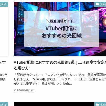
光回線
光回
らす
VTuber配信におすすめの光回線3選｜上り速度で安定
る選び方
線のラ
「配信がカクつく…」「コメントが遅れる…」それ、回線が原因か
勝敗
しれません。 VTuber配信では、アップロード（上り）速度と安定
がとても重要です。回線が弱いと、映像...
2026年4月17日
光回線
光回