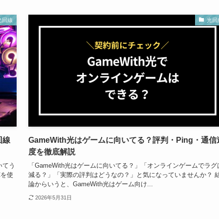
光回線
光回
回線
GameWith光はゲームに向いてる？評判・Ping・通信
度を徹底解説
いてう
「GameWith光はゲームに向いてる？」「オンラインゲームでラグ
Cを使
減る？」「実際の評判はどうなの？」と気になっていませんか？ 
論からいうと、GameWith光はゲーム向け...
2026年5月31日